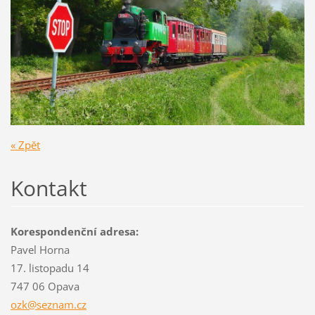
« Zpět
Kontakt
Korespondenční adresa:
Pavel Horna
17. listopadu 14
747 06 Opava
ozk@sezn
am.cz