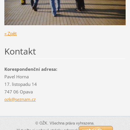
« Zpět
Kontakt
Korespondenční adresa:
Pavel Horna
17. listopadu 14
747 06 Opava
ozk@sezn
am.cz
© OŽK. Všechna práva vyhrazena.