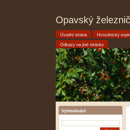
Opavský železnič
Úvodní strana
Hvozdnický expr
Odkazy na jiné stránky
Vyhledávání