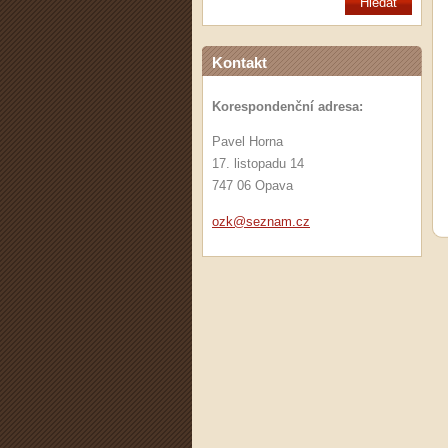
Kontakt
Korespondenční adresa:
Pavel Horna
17. listopadu 14
747 06 Opava
ozk@sezn
am.cz