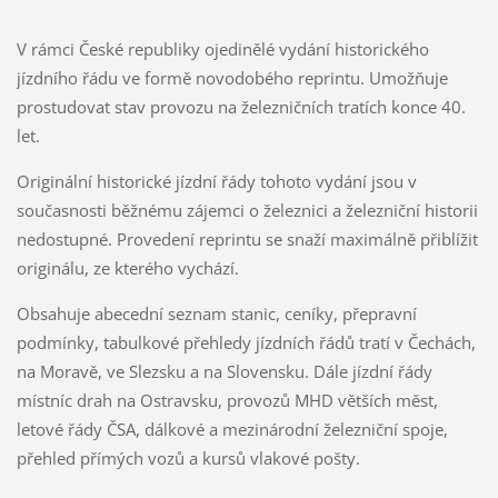
V rámci České republiky ojedinělé vydání historického
jízdního řádu ve formě novodobého reprintu. Umožňuje
prostudovat stav provozu na železničních tratích konce 40.
let.
Originální historické jízdní řády tohoto vydání jsou v
současnosti běžnému zájemci o železnici a železniční historii
nedostupné. Provedení reprintu se snaží maximálně přiblížit
originálu, ze kterého vychází.
Obsahuje abecední seznam stanic, ceníky, přepravní
podmínky, tabulkové přehledy jízdních řádů tratí v Čechách,
na Moravě, ve Slezsku a na Slovensku. Dále jízdní řády
místníc drah na Ostravsku, provozů MHD větších měst,
letové řády ČSA, dálkové a mezinárodní železniční spoje,
přehled přímých vozů a kursů vlakové pošty.