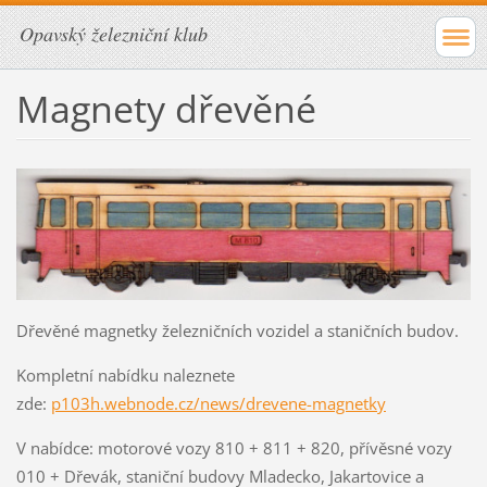
Opavský železniční klub
Magnety dřevěné
Dřevěné magnetky železničních vozidel a staničních budov.
Kompletní nabídku naleznete
zde:
p103h.webnode.cz/news/drevene-magnetky
V nabídce: motorové vozy 810 + 811 + 820, přívěsné vozy
010 + Dřevák, staniční budovy Mladecko, Jakartovice a