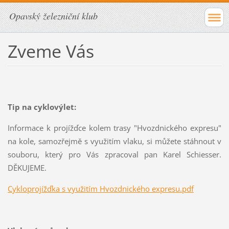
Opavský železniční klub
Zveme Vás
Tip na cyklovýlet:
Informace k projížďce kolem trasy "Hvozdnického expresu"
na kole, samozřejmě s využitím vlaku, si můžete stáhnout v
souboru, který pro Vás zpracoval pan Karel Schiesser.
DĚKUJEME.
Cykloprojížďka s využitím Hvozdnického expresu.pdf